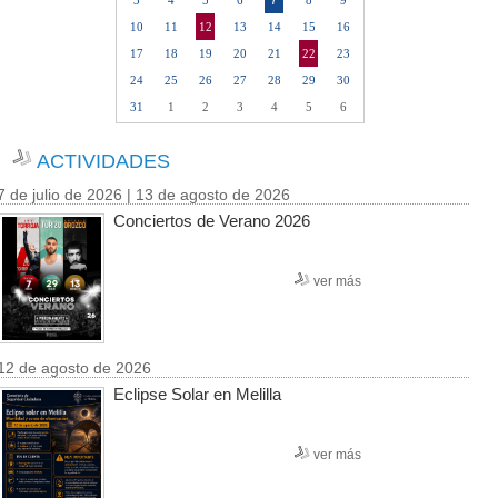
7
3
4
5
6
8
9
10
11
12
13
14
15
16
17
18
19
20
21
22
23
24
25
26
27
28
29
30
31
1
2
3
4
5
6
ACTIVIDADES
7 de julio de 2026 | 13 de agosto de 2026
Conciertos de Verano 2026
ver más
12 de agosto de 2026
Eclipse Solar en Melilla
ver más