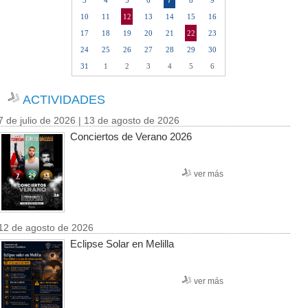
7
3
4
5
6
8
9
10
11
12
13
14
15
16
17
18
19
20
21
22
23
24
25
26
27
28
29
30
31
1
2
3
4
5
6
ACTIVIDADES
7 de julio de 2026 | 13 de agosto de 2026
Conciertos de Verano 2026
ver más
12 de agosto de 2026
Eclipse Solar en Melilla
ver más