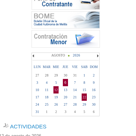
AGOSTO
2026
LUN
MAR
MIE
JUE
VIE
SAB
DOM
27
28
29
30
31
1
2
6
3
4
5
7
8
9
10
11
12
13
14
15
16
17
18
19
20
21
22
23
24
25
26
27
28
29
30
31
1
2
3
4
5
6
ACTIVIDADES
12 de agosto de 2026