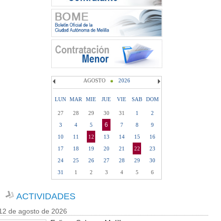
AGOSTO
2026
LUN
MAR
MIE
JUE
VIE
SAB
DOM
27
28
29
30
31
1
2
6
3
4
5
7
8
9
10
11
12
13
14
15
16
17
18
19
20
21
22
23
24
25
26
27
28
29
30
31
1
2
3
4
5
6
ACTIVIDADES
12 de agosto de 2026