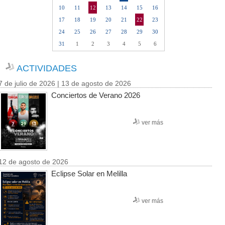
10
11
12
13
14
15
16
17
18
19
20
21
22
23
24
25
26
27
28
29
30
31
1
2
3
4
5
6
ACTIVIDADES
7 de julio de 2026 | 13 de agosto de 2026
Conciertos de Verano 2026
ver más
12 de agosto de 2026
Eclipse Solar en Melilla
ver más