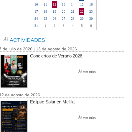
10
11
12
13
14
15
16
17
18
19
20
21
22
23
24
25
26
27
28
29
30
31
1
2
3
4
5
6
ACTIVIDADES
7 de julio de 2026 | 13 de agosto de 2026
Conciertos de Verano 2026
ver más
12 de agosto de 2026
Eclipse Solar en Melilla
ver más