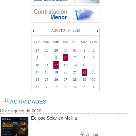
AGOSTO
2026
LUN
MAR
MIE
JUE
VIE
SAB
DOM
27
28
29
30
31
1
2
6
3
4
5
7
8
9
10
11
12
13
14
15
16
17
18
19
20
21
22
23
24
25
26
27
28
29
30
31
1
2
3
4
5
6
ACTIVIDADES
12 de agosto de 2026
Eclipse Solar en Melilla
ver más