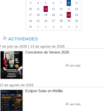
8
3
4
5
6
7
9
10
11
12
13
14
15
16
17
18
19
20
21
22
23
24
25
26
27
28
29
30
31
1
2
3
4
5
6
ACTIVIDADES
7 de julio de 2026 | 13 de agosto de 2026
Conciertos de Verano 2026
ver más
12 de agosto de 2026
Eclipse Solar en Melilla
ver más