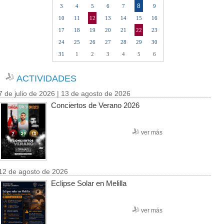
8
3
4
5
6
7
9
10
11
12
13
14
15
16
17
18
19
20
21
22
23
24
25
26
27
28
29
30
31
1
2
3
4
5
6
ACTIVIDADES
7 de julio de 2026 | 13 de agosto de 2026
Conciertos de Verano 2026
ver más
12 de agosto de 2026
Eclipse Solar en Melilla
ver más