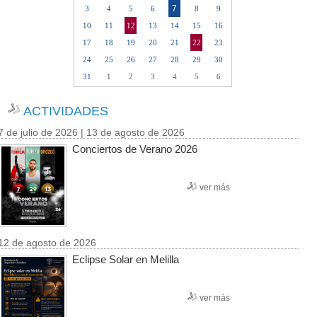
7
3
4
5
6
8
9
10
11
12
13
14
15
16
17
18
19
20
21
22
23
24
25
26
27
28
29
30
31
1
2
3
4
5
6
ACTIVIDADES
7 de julio de 2026 | 13 de agosto de 2026
Conciertos de Verano 2026
ver más
12 de agosto de 2026
Eclipse Solar en Melilla
ver más