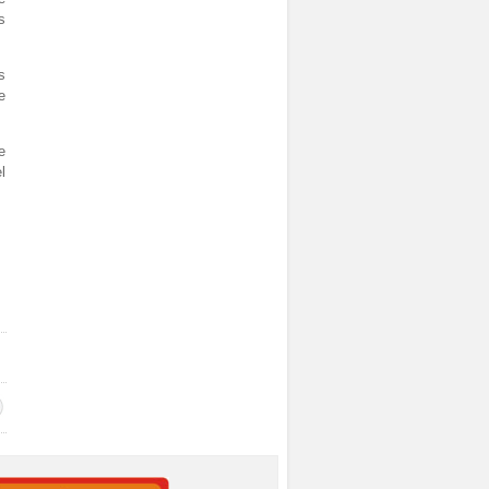
s
s
e
e
l