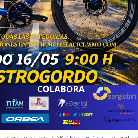
o celebrará este sábado el GP Orbea-Ciclos Central, una prueba d