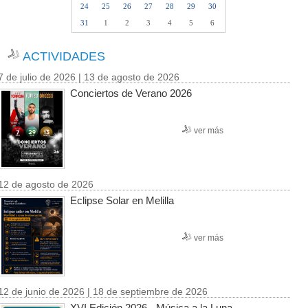
24
25
26
27
28
29
30
31
1
2
3
4
5
6
ACTIVIDADES
7 de julio de 2026 | 13 de agosto de 2026
Conciertos de Verano 2026
ver más
12 de agosto de 2026
Eclipse Solar en Melilla
ver más
12 de junio de 2026 | 18 de septiembre de 2026
XVI Edición 2026 - Música a la Luna