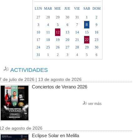
LUN
MAR
MIE
JUE
VIE
SAB
DOM
27
28
29
30
31
1
2
8
3
4
5
6
7
9
10
11
12
13
14
15
16
17
18
19
20
21
22
23
24
25
26
27
28
29
30
31
1
2
3
4
5
6
ACTIVIDADES
7 de julio de 2026 | 13 de agosto de 2026
Conciertos de Verano 2026
ver más
12 de agosto de 2026
Eclipse Solar en Melilla