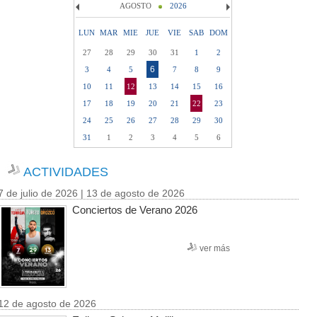
AGOSTO
2026
LUN
MAR
MIE
JUE
VIE
SAB
DOM
27
28
29
30
31
1
2
6
3
4
5
7
8
9
10
11
12
13
14
15
16
17
18
19
20
21
22
23
24
25
26
27
28
29
30
31
1
2
3
4
5
6
ACTIVIDADES
7 de julio de 2026 | 13 de agosto de 2026
Conciertos de Verano 2026
ver más
12 de agosto de 2026