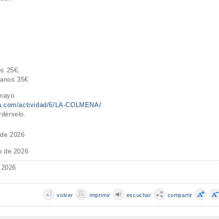
os 25€.
manos 35€
 mayo
tica.com/actividad/6/LA-COLMENA/
rdérselo.
 de 2026
o de 2026
 2026
volver
imprimir
escuchar
compartir