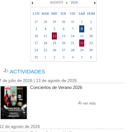
AGOSTO
2026
LUN
MAR
MIE
JUE
VIE
SAB
DOM
27
28
29
30
31
1
2
8
3
4
5
6
7
9
10
11
12
13
14
15
16
17
18
19
20
21
22
23
24
25
26
27
28
29
30
31
1
2
3
4
5
6
ACTIVIDADES
7 de julio de 2026 | 13 de agosto de 2026
Conciertos de Verano 2026
ver más
12 de agosto de 2026