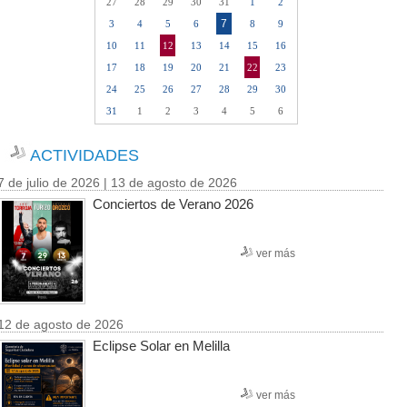
27
28
29
30
31
1
2
7
3
4
5
6
8
9
10
11
12
13
14
15
16
17
18
19
20
21
22
23
24
25
26
27
28
29
30
31
1
2
3
4
5
6
ACTIVIDADES
7 de julio de 2026 | 13 de agosto de 2026
Conciertos de Verano 2026
ver más
12 de agosto de 2026
Eclipse Solar en Melilla
ver más