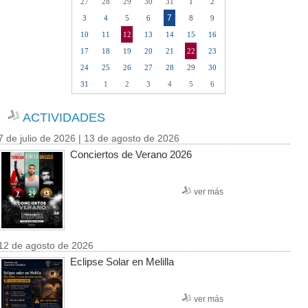
27
28
29
30
31
1
2
7
3
4
5
6
8
9
10
11
12
13
14
15
16
17
18
19
20
21
22
23
24
25
26
27
28
29
30
31
1
2
3
4
5
6
ACTIVIDADES
7 de julio de 2026 | 13 de agosto de 2026
Conciertos de Verano 2026
ver más
12 de agosto de 2026
Eclipse Solar en Melilla
ver más