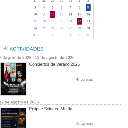
27
28
29
30
31
1
2
9
3
4
5
6
7
8
10
11
12
13
14
15
16
17
18
19
20
21
22
23
24
25
26
27
28
29
30
31
1
2
3
4
5
6
ACTIVIDADES
7 de julio de 2026 | 13 de agosto de 2026
Conciertos de Verano 2026
ver más
12 de agosto de 2026
Eclipse Solar en Melilla
ver más