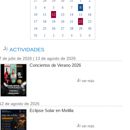
27
28
29
30
31
1
2
8
3
4
5
6
7
9
10
11
12
13
14
15
16
17
18
19
20
21
22
23
24
25
26
27
28
29
30
31
1
2
3
4
5
6
ACTIVIDADES
7 de julio de 2026 | 13 de agosto de 2026
Conciertos de Verano 2026
ver más
12 de agosto de 2026
Eclipse Solar en Melilla
ver más