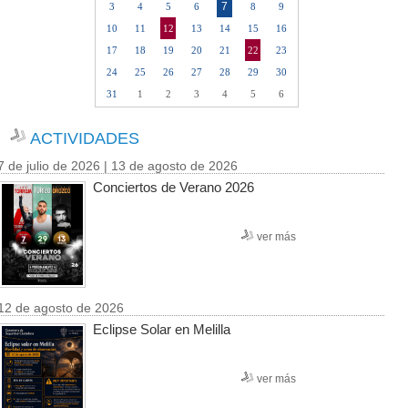
7
3
4
5
6
8
9
10
11
12
13
14
15
16
17
18
19
20
21
22
23
24
25
26
27
28
29
30
31
1
2
3
4
5
6
ACTIVIDADES
7 de julio de 2026 | 13 de agosto de 2026
Conciertos de Verano 2026
ver más
12 de agosto de 2026
Eclipse Solar en Melilla
ver más