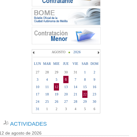
AGOSTO
2026
LUN
MAR
MIE
JUE
VIE
SAB
DOM
27
28
29
30
31
1
2
6
3
4
5
7
8
9
10
11
12
13
14
15
16
17
18
19
20
21
22
23
24
25
26
27
28
29
30
31
1
2
3
4
5
6
ACTIVIDADES
12 de agosto de 2026