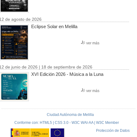
12 de agosto de 2026
Eclipse Solar en Melilla
ver más
12 de junio de 2026 | 18 de septiembre de 2026
XVI Edición 2026 - Música a la Luna
ver más
Ciudad Autónoma de Melilla
Conforme con: HTML5 | CSS 3.0 - W3C WAI-AA | W3C Member
Protección de Datos