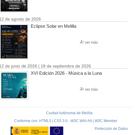
12 de agosto de 2026
Eclipse Solar en Melilla
ver más
12 de junio de 2026 | 18 de septiembre de 2026
XVI Edición 2026 - Música a la Luna
ver más
Ciudad Autónoma de Melilla
Conforme con: HTML5 | CSS 3.0 - W3C WAI-AA | W3C Member
Protección de Datos