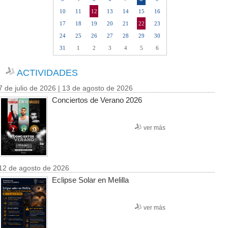
10
11
12
13
14
15
16
17
18
19
20
21
22
23
24
25
26
27
28
29
30
31
1
2
3
4
5
6
ACTIVIDADES
7 de julio de 2026 | 13 de agosto de 2026
Conciertos de Verano 2026
ver más
12 de agosto de 2026
Eclipse Solar en Melilla
ver más