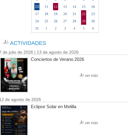
10
11
12
13
14
15
16
17
18
19
20
21
22
23
24
25
26
27
28
29
30
31
1
2
3
4
5
6
ACTIVIDADES
7 de julio de 2026 | 13 de agosto de 2026
Conciertos de Verano 2026
ver más
12 de agosto de 2026
Eclipse Solar en Melilla
ver más