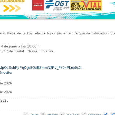
Mario Karts de la Escuela de Novat@s en el Parque de Educación Via
4 de junio a las 18:00 h.
 QR del cartel. Plazas limitadas.
e/1FAIpQLScbPyPqKge5OcBSmmN2Rv_Fx0kPkeb9x2--
-editor
 de 2026
 de 2026
 2026