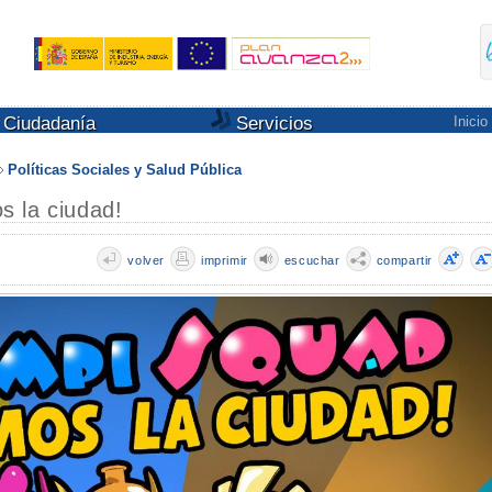
Ciudadanía
Servicios
Inicio
Políticas Sociales y Salud Pública
 la ciudad!
volver
imprimir
escuchar
compartir