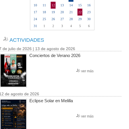
10
11
12
13
14
15
16
17
18
19
20
21
22
23
24
25
26
27
28
29
30
31
1
2
3
4
5
6
ACTIVIDADES
7 de julio de 2026 | 13 de agosto de 2026
Conciertos de Verano 2026
ver más
12 de agosto de 2026
Eclipse Solar en Melilla
ver más