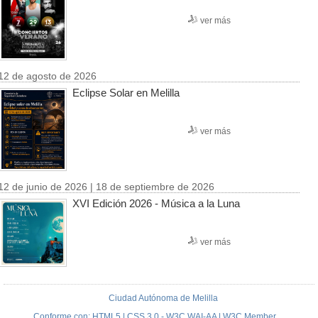
ver más
12 de agosto de 2026
Eclipse Solar en Melilla
ver más
12 de junio de 2026 | 18 de septiembre de 2026
XVI Edición 2026 - Música a la Luna
ver más
Ciudad Autónoma de Melilla
Conforme con: HTML5 | CSS 3.0 - W3C WAI-AA | W3C Member