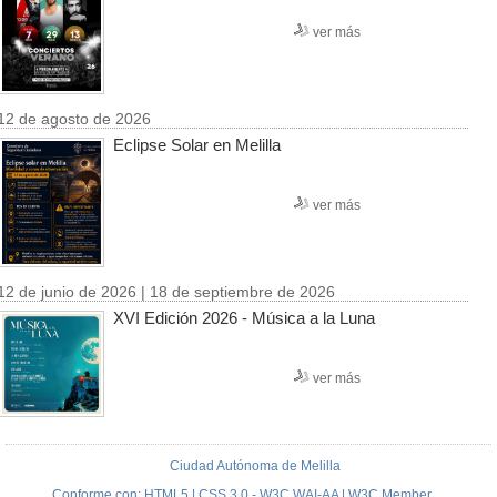
ver más
12 de agosto de 2026
Eclipse Solar en Melilla
ver más
12 de junio de 2026 | 18 de septiembre de 2026
XVI Edición 2026 - Música a la Luna
ver más
Ciudad Autónoma de Melilla
Conforme con: HTML5 | CSS 3.0 - W3C WAI-AA | W3C Member