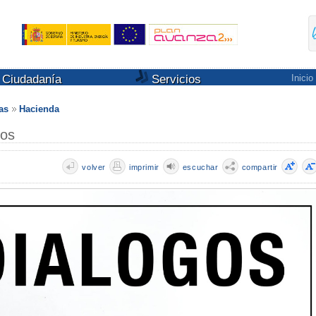
Ciudadanía
Servicios
Inicio
as
Hacienda
ros
volver
imprimir
escuchar
compartir