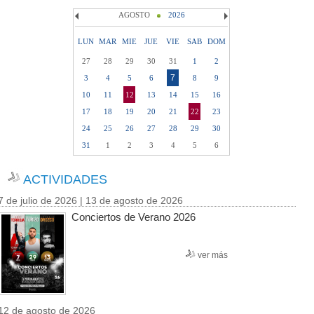
AGOSTO
2026
LUN
MAR
MIE
JUE
VIE
SAB
DOM
27
28
29
30
31
1
2
7
3
4
5
6
8
9
10
11
12
13
14
15
16
17
18
19
20
21
22
23
24
25
26
27
28
29
30
31
1
2
3
4
5
6
ACTIVIDADES
7 de julio de 2026 | 13 de agosto de 2026
Conciertos de Verano 2026
ver más
12 de agosto de 2026