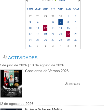
AGOSTO
2026
LUN
MAR
MIE
JUE
VIE
SAB
DOM
27
28
29
30
31
1
2
7
3
4
5
6
8
9
10
11
12
13
14
15
16
17
18
19
20
21
22
23
24
25
26
27
28
29
30
31
1
2
3
4
5
6
ACTIVIDADES
7 de julio de 2026 | 13 de agosto de 2026
Conciertos de Verano 2026
ver más
12 de agosto de 2026
Eclipse Solar en Melilla