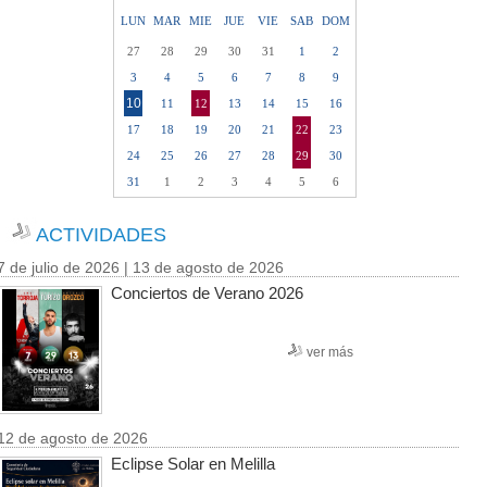
LUN
MAR
MIE
JUE
VIE
SAB
DOM
27
28
29
30
31
1
2
3
4
5
6
7
8
9
10
11
12
13
14
15
16
17
18
19
20
21
22
23
24
25
26
27
28
29
30
31
1
2
3
4
5
6
ACTIVIDADES
7 de julio de 2026 | 13 de agosto de 2026
Conciertos de Verano 2026
ver más
12 de agosto de 2026
Eclipse Solar en Melilla