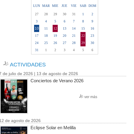
LUN
MAR
MIE
JUE
VIE
SAB
DOM
27
28
29
30
31
1
2
3
4
5
6
7
8
9
10
11
12
13
14
15
16
17
18
19
20
21
22
23
24
25
26
27
28
29
30
31
1
2
3
4
5
6
ACTIVIDADES
7 de julio de 2026 | 13 de agosto de 2026
Conciertos de Verano 2026
ver más
12 de agosto de 2026
Eclipse Solar en Melilla