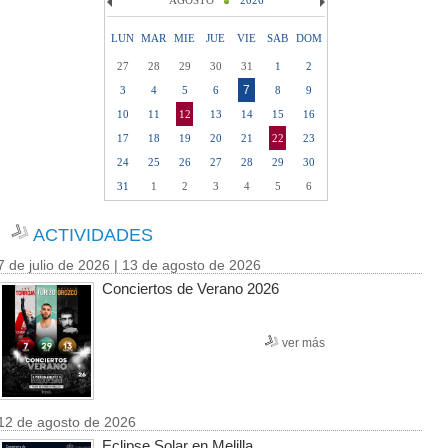
AGOSTO
2026
LUN
MAR
MIE
JUE
VIE
SAB
DOM
27
28
29
30
31
1
2
7
3
4
5
6
8
9
10
11
12
13
14
15
16
17
18
19
20
21
22
23
24
25
26
27
28
29
30
31
1
2
3
4
5
6
ACTIVIDADES
7 de julio de 2026 | 13 de agosto de 2026
Conciertos de Verano 2026
ver más
12 de agosto de 2026
Eclipse Solar en Melilla