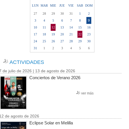
LUN
MAR
MIE
JUE
VIE
SAB
DOM
27
28
29
30
31
1
2
9
3
4
5
6
7
8
10
11
12
13
14
15
16
17
18
19
20
21
22
23
24
25
26
27
28
29
30
31
1
2
3
4
5
6
ACTIVIDADES
7 de julio de 2026 | 13 de agosto de 2026
Conciertos de Verano 2026
ver más
12 de agosto de 2026
Eclipse Solar en Melilla