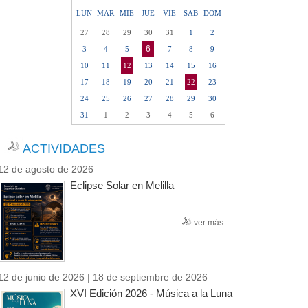
LUN
MAR
MIE
JUE
VIE
SAB
DOM
27
28
29
30
31
1
2
6
3
4
5
7
8
9
10
11
12
13
14
15
16
17
18
19
20
21
22
23
24
25
26
27
28
29
30
31
1
2
3
4
5
6
ACTIVIDADES
12 de agosto de 2026
Eclipse Solar en Melilla
ver más
12 de junio de 2026 | 18 de septiembre de 2026
XVI Edición 2026 - Música a la Luna