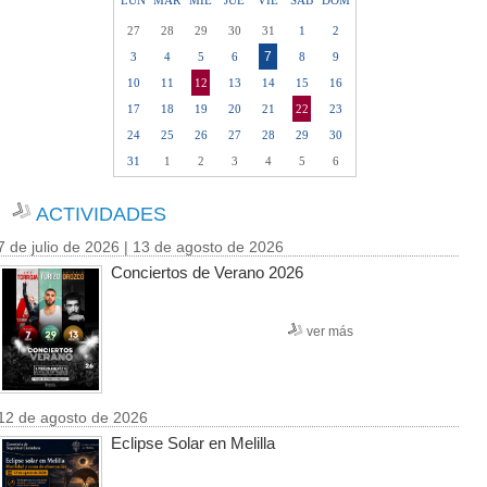
LUN
MAR
MIE
JUE
VIE
SAB
DOM
27
28
29
30
31
1
2
7
3
4
5
6
8
9
10
11
12
13
14
15
16
17
18
19
20
21
22
23
24
25
26
27
28
29
30
31
1
2
3
4
5
6
ACTIVIDADES
7 de julio de 2026 | 13 de agosto de 2026
Conciertos de Verano 2026
ver más
12 de agosto de 2026
Eclipse Solar en Melilla