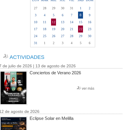
LUN
MAR
MIE
JUE
VIE
SAB
DOM
27
28
29
30
31
1
2
8
3
4
5
6
7
9
10
11
12
13
14
15
16
17
18
19
20
21
22
23
24
25
26
27
28
29
30
31
1
2
3
4
5
6
ACTIVIDADES
7 de julio de 2026 | 13 de agosto de 2026
Conciertos de Verano 2026
ver más
12 de agosto de 2026
Eclipse Solar en Melilla