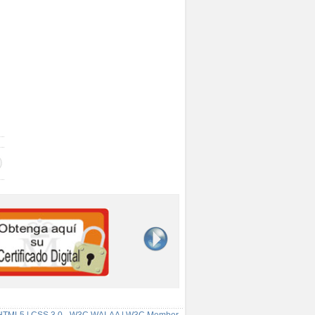
HTML5 | CSS 3.0 - W3C WAI-AA | W3C Member