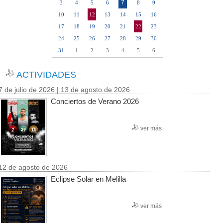
7
3
4
5
6
8
9
10
11
12
13
14
15
16
17
18
19
20
21
22
23
24
25
26
27
28
29
30
31
1
2
3
4
5
6
ACTIVIDADES
7 de julio de 2026 | 13 de agosto de 2026
Conciertos de Verano 2026
ver más
12 de agosto de 2026
Eclipse Solar en Melilla
ver más