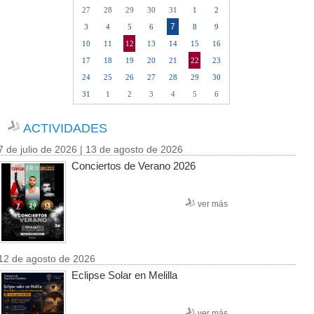
27
28
29
30
31
1
2
7
3
4
5
6
8
9
10
11
12
13
14
15
16
17
18
19
20
21
22
23
24
25
26
27
28
29
30
31
1
2
3
4
5
6
ACTIVIDADES
7 de julio de 2026 | 13 de agosto de 2026
Conciertos de Verano 2026
ver más
12 de agosto de 2026
Eclipse Solar en Melilla
ver más