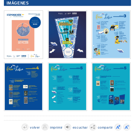
IMÁGENES
volver
imprimir
escuchar
compartir