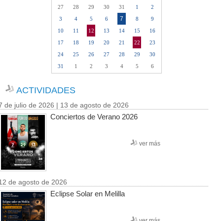
27
28
29
30
31
1
2
7
3
4
5
6
8
9
10
11
12
13
14
15
16
17
18
19
20
21
22
23
24
25
26
27
28
29
30
31
1
2
3
4
5
6
ACTIVIDADES
7 de julio de 2026 | 13 de agosto de 2026
Conciertos de Verano 2026
ver más
12 de agosto de 2026
Eclipse Solar en Melilla
ver más