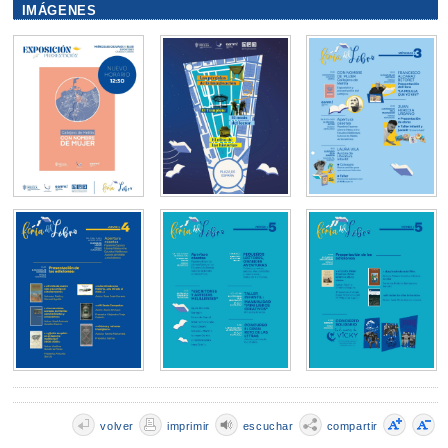
IMÁGENES
volver
imprimir
escuchar
compartir