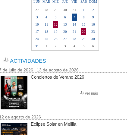
LUN
MAR
MIE
JUE
VIE
SAB
DOM
27
28
29
30
31
1
2
7
3
4
5
6
8
9
10
11
12
13
14
15
16
17
18
19
20
21
22
23
24
25
26
27
28
29
30
31
1
2
3
4
5
6
ACTIVIDADES
7 de julio de 2026 | 13 de agosto de 2026
Conciertos de Verano 2026
ver más
12 de agosto de 2026
Eclipse Solar en Melilla