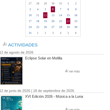
27
28
29
30
31
1
2
6
3
4
5
7
8
9
10
11
12
13
14
15
16
17
18
19
20
21
22
23
24
25
26
27
28
29
30
31
1
2
3
4
5
6
ACTIVIDADES
12 de agosto de 2026
Eclipse Solar en Melilla
ver más
12 de junio de 2026 | 18 de septiembre de 2026
XVI Edición 2026 - Música a la Luna
ver más