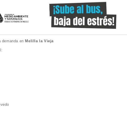
o a demanda en
Melilla la Vieja
l:
evedo