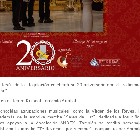
esús de la Flagelación celebrará su 20 aniversario con el tradiciona
ión".
 en el Teatro Kursaal Fernando Arrabal.
reconocidas agrupaciones musicales, como la Virgen de los Reyes, l
además de la emotiva marcha "Seres de Luz", dedicada a los niño
cios apoyan a la Asociación ANDEX. También se rendirá homenaj
l con la marcha "Te llevamos por siempre", compuesta por Antoni