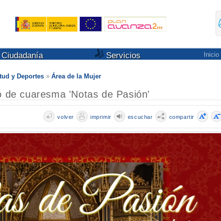
Ciudadanía
Servicios
Inicio
tud y Deportes
Área de la Mujer
to de cuaresma 'Notas de Pasión'
volver
imprimir
escuchar
compartir